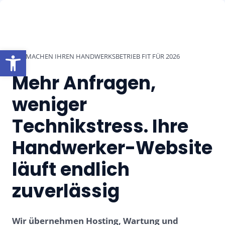
Zum
Inhalt
springen
Open toolbar
WIR MACHEN IHREN HANDWERKSBETRIEB FIT FÜR 2026
Mehr Anfragen,
weniger
Technikstress. Ihre
Handwerker-Website
läuft endlich
zuverlässig
Wir übernehmen Hosting, Wartung und